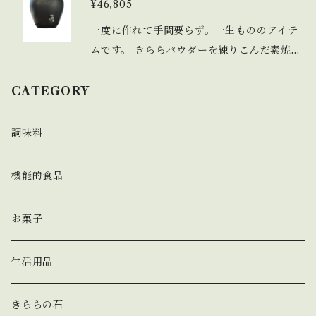
気の良い日に石をザルに入れ、3時間位天日
¥46,805
をお楽しみください。お料理で使用する水も
干し（1ヶ月?2ヶ月に一度）
全てという方には、13リットルがおすすめで
一度に作れて手間要らず。一生もののアイテ
す。きららの石1.4kgが付属しています。 ■
ムです。 きららパウダーを練りこんだ素焼き
きららの石1.4kg付、高さ295×横240mm
の瓶をご用意しました。きららの水がさらに
美味しく、たっぷりお作り頂けます。活水器
CATEGORY
で作った水と一線を画す、きららの水の極み
をお楽しみください。お料理で使用する水も
調味料
全てという方には、13リットルがおすすめで
す。きららの石2.1kgが付属しています。 ■
機能的食品
きららの石2.1kg付、高さ400×横310mm
お菓子
生活用品
きららの石