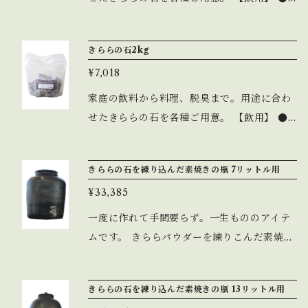
流水で良く洗い、鍋で20分位煮る。（このと
きマザーソルトをティースプーン2杯程入れ
きららの石2kg
ると良い） ●水道水で4時間以上、浄水器で2
¥7,018
時間以上、置いておくだけで良い水のでき上
がり。 ●冷蔵庫の中の臭いを吸ってしまうの
家庭の飲料から料理、脱臭まで。用途に合わ
で、常温で保管してください。 ●袋詰めの石
せたきららの石を各種ご用意。 【飲用】 ●
を使用する場合、目安として1リットルの容器
流水で良く洗い、鍋で20分位煮る。（このと
に対して250g以上の石を入れてください。
きマザーソルトをティースプーン2杯程入れ
きららの石を練り込んだ素焼きの瓶 7リットル用
■お手入れ方法[飲み水用・風呂用]・・・天
ると良い） ●水道水で4時間以上、浄水器で2
気の良い日に石をザルに入れ、3時間位天日
¥33,385
時間以上、置いておくだけで良い水のでき上
干し（1ヶ月?2ヶ月に一度）
がり。 ●冷蔵庫の中の臭いを吸ってしまうの
一度に作れて手間要らず。一生もののアイテ
で、常温で保管してください。 ●袋詰めの石
ムです。 きららパウダーを練りこんだ素焼き
を使用する場合、目安として1リットルの容器
の瓶をご用意しました。きららの水がさらに
に対して250g以上の石を入れてください。
美味しく、たっぷりお作り頂けます。活水器
きららの石を練り込んだ素焼きの瓶 13リットル用
■お手入れ方法[飲み水用・風呂用]・・・天
で作った水と一線を画す、きららの水の極み