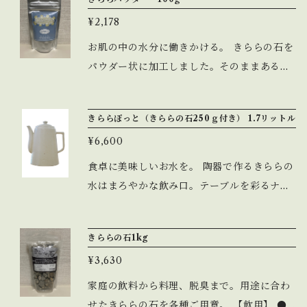
¥2,178
お肌の中の水分に働きかける。 きららの石を
パウダー状に加工しました。そのままあるい
は、マザーオイルと混ぜて泥パックとしてお
肌のお手入れにどうぞ。
きららぽっと（きららの石250ｇ付き） 1.7リットル
¥6,600
食卓に美味しいお水を。 陶器で作るきららの
水はまろやかな飲み口。テーブルを彩るナチ
ュラルなデザインも魅力です。 ◎きららの石
250ｇ付き
きららの石1kg
¥3,630
家庭の飲料から料理、脱臭まで。用途に合わ
せたきららの石を各種ご用意。 【飲用】 ●