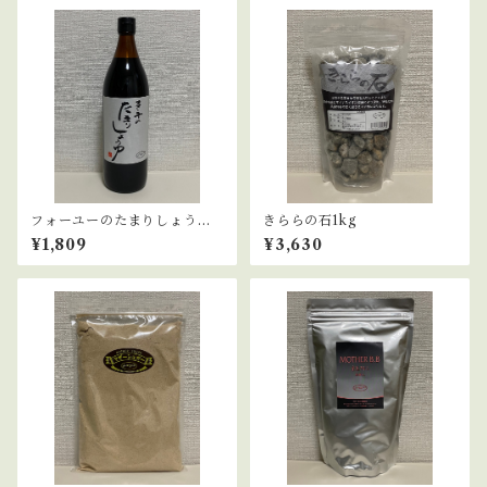
フォーユーのたまりしょうゆ
きららの石1kg
900ml
¥1,809
¥3,630