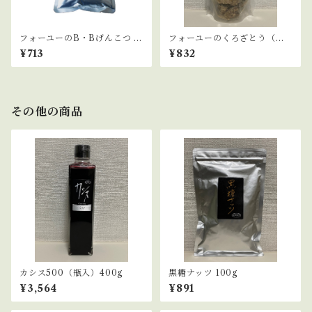
フォーユーのB・Bげんこつ 2
フォーユーのくろざとう（固
00g
形） 420g
¥713
¥832
その他の商品
カシス500（瓶入）400g
黒糖ナッツ 100g
¥3,564
¥891