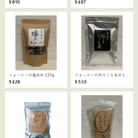
¥891
¥487
フォーユーの塩あめ 120g
フォーユーの炒りくろまめ 10
0g
¥428
¥535