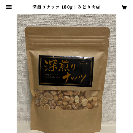
深煎りナッツ 180g | みどり商店