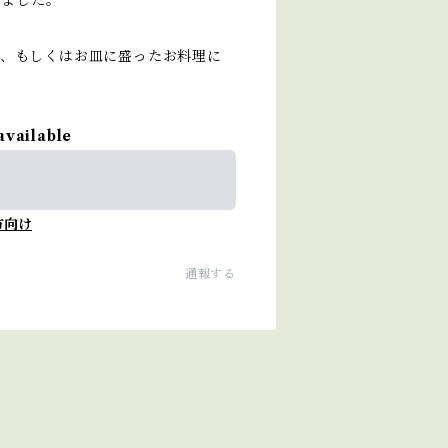
りました。
ま、もしくはお皿に盛ったお料理に
available
方向け
通報する