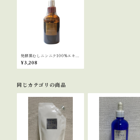
発酵黒むしニンニク100%エキス
100ml
¥3,208
同じカテゴリの商品