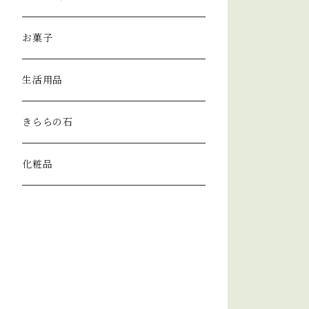
お菓子
生活用品
きららの石
化粧品